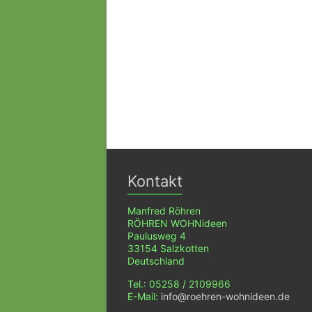
Kontakt
Manfred Röhren
RÖHREN WOHNideen
Paulusweg 4
33154 Salzkotten
Deutschland
Tel.: 05258 / 2109966
E-Mail:
info@roehren-wohnideen.de