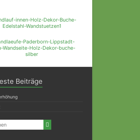
ste Beiträge
erhöhung
t