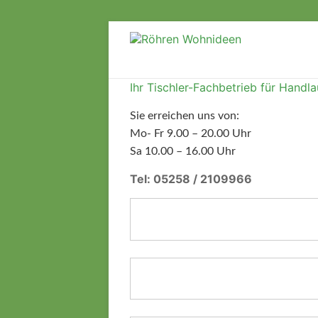
Zum
Inhalt
Röhren
springen
Wohnideen
Ihr Tischler-Fachbetrieb für Handl
Ihr
Sie erreichen uns von:
Tischler-
Mo- Fr 9.00 – 20.00 Uhr
Fachbetrieb
Sa 10.00 – 16.00 Uhr
für
Handläufe
Tel: 05258 / 2109966
und
Komfort
–
für
den
Raum
Paderborn